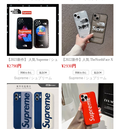
ァッション [#case202301316]
【2023新作】 人気 Supreme / シュ
【2022新作】人気 TheNorthFace X
プリーム ケース iPhone 14/14
Supreme ダウンの形 ケース 皮の
¥
2790
円
¥
2930
円
Plus/14 Pro/14 Pro Max/13/13
質感 iPhone 13/13 Pro/13 Pro
関税を含む
返品OK
関税を含む
返品OK
Pro/13 Pro Max/12/12 Pro/12 Pro
Max/12/12 Pro/12 Pro Max/11
Supreme / シュプリーム
Supreme / シュプリーム
Max/11 PRO/MAX/XS ケース フ
PRO/MAX/XS ケース お洒落 ブラ
ァッション [#case202302041]
ンド 男女兼用 [#case2022043018]