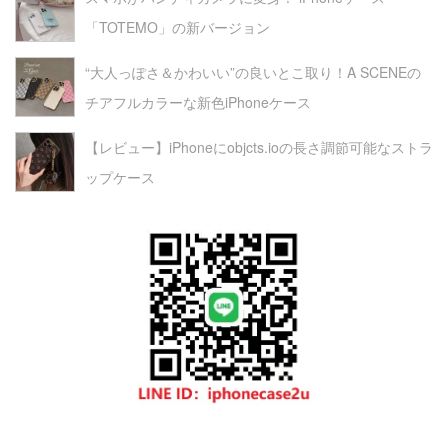
「TOTEMO」の新バージョン
“大人っぽさ＆かわいい”の良いとこ取り！A SCENEの
チアフルカラーな新色iPhoneケース
【レビュー】iPhoneにobjcts.ioの長さ調節可能なストラ
ップケース