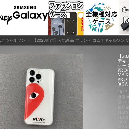
【2023新作】人気新品 ブランド コムデギャルソン CDG PLAY 携帯電話 ケース iPhone 14/14 Plus/14 Pro/1
>
 コムデギャルソン
【2
デギャ
ケース 
PRO/
MAX/
PRO
[#CA
202
通販
型 ス
気新品
PLA
PLUS
PRO/
MAX