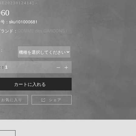
SE2023012414] -
960
：sku101000681
ブランド：
COMME des GARCONS /
デギャルソン
：
量：


カートに入れる
お気に入り
シェア
