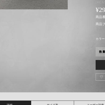
[#CA
¥
2
商品番号
商品
コム
カラー
数

詳細
サイズ表
ユーザー評価