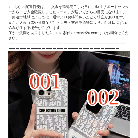
※こちらの配達目安は、ご入金を確認完了した日に、弊社サポートセンタ
ーから「ご入金確認しましたメール」が届いてからの目安になります。
一部遠方地域によっては、通常よりお時間をいただく場合があります。
また、天候（雪や台風など）・天災・交通事情等により、配達日にずれ
込みが生ずる場合がございます。
何かご質問がありましたら、use@iphonecase2u.com までお問合せくだ
さい。
ーーーーーーーーーーーーーーーーーーーーーーーーーーーーーーーー
ーーーーーーーーーーーーーーーーーーーーーーーーーーーーーー