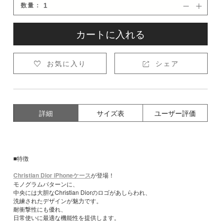
数量：


カートに入れる
お気に入り
シェア


詳細
サイズ表
ユーザー評価
■特徴
Christian Dior iPhoneケース
が登場！
モノグラムパターンに、
中央には大胆なChristian Diorのロゴがあしらわれ、
洗練されたデザインが魅力です。
耐衝撃性にも優れ、
日常使いに最適な機能性を提供します。