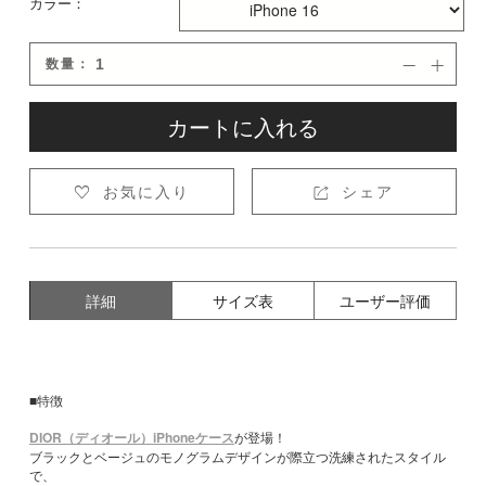
カラー：
数量：


カートに入れる
お気に入り
シェア


詳細
サイズ表
ユーザー評価
■特徴
DIOR（ディオール）iPhoneケース
が登場！
ブラックとベージュのモノグラムデザインが際立つ洗練されたスタイル
で、