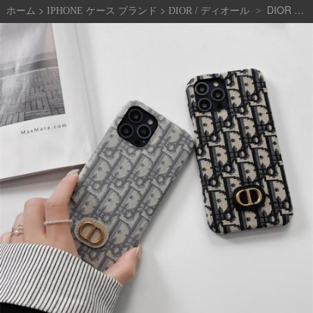
>
>
DIOR ディオール iPhoneケース モノグラムデザイン 高級感 ケース iPhone 14/15/16 Pro Max対応 おしゃれ カード収納対応 レザースタイル 全機種対応 ブランド Google 7a 8 7pro/ 6pro 6aケース ファッションライン デザイン Google Pixel 9/8/7シリーズ対応 人気 高品質 新作 ファッション IPHONE16 PRO MAX14 PRO MAX 15 16ケース ブランド アイフォン15 16ケースファッション 全機種対応
>
ホーム
IPHONE ケース ブランド
DIOR / ディオール