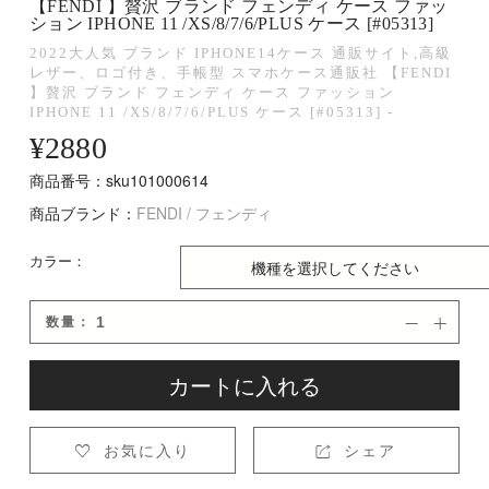
【FENDI 】贅沢 ブランド フェンディ ケース ファッ
ション IPHONE 11 /XS/8/7/6/PLUS ケース [#05313]
2022大人気 ブランド IPHONE14ケース 通販サイト,高級
レザー、ロゴ付き、手帳型 スマホケース通販社 【FENDI
】贅沢 ブランド フェンディ ケース ファッション
IPHONE 11 /XS/8/7/6/PLUS ケース [#05313] -
¥
2880
商品番号：sku101000614
商品ブランド：
FENDI / フェンディ
カラー：
数量：


カートに入れる
お気に入り
シェア

