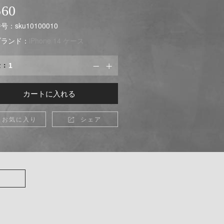
560
：sku10100010
ブランド：
iPhone 14 ケース
量：


カートに入れる
お気に入り
シェア
