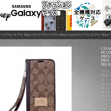
14 Pro/14 Pro Max/13/13 Pro/13 Pro Max/12mini/12 Pro/12 Pro Max
COAC
PLUS
PRO/
PRO 
MAX/
202
通販
型 ス
IPHO
MAX/
MAX/
MAX/
MAX/
002↓
007↓