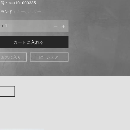
：sku101000385
ブランド：
キーホルダー
量：


カートに入れる
お気に入り
シェア
