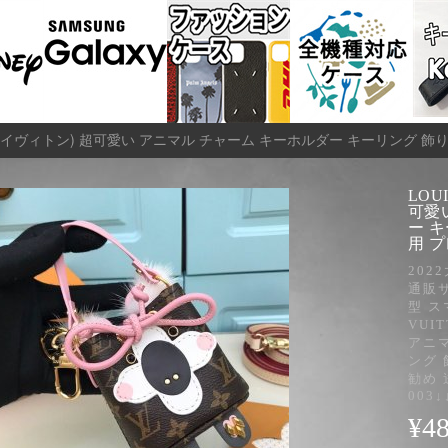
ON (ルイヴィトン) 超可愛い アニマル チャーム キーホルダー キーリング 飾
LOU
可愛
ー 
用 プ
202
通販
型 ス
VUI
アニ
ング 
勧め 送
003↓
¥
4