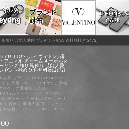
り 鞄飾り 芸能人愛用 プレゼント勧め 送料無料[#12172]
IS VUITTON (ルイヴィトン) 超
い アニマル チャーム キーホルダ
キーリング 飾り 鞄飾り 芸能人愛
レゼント勧め 送料無料[#12172]
2大人気 ブランド IPHONE14ケース
サイト,高級レザー、ロゴ付き、手帳
マホケース通販社 LOUIS
TTON (ルイ・ヴィトン) 超可愛い
マル チャーム キーホルダー キーリ
飾り 鞄飾り 芸能人愛用 プレゼント
料無料[#12172] - 001↓↓ 002↓↓
↓
800