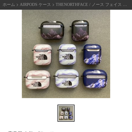
>
>
高
>
ホーム
AIRPODS ケース
THENORTHFACE / ノース フェイス