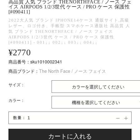
高品質 人気 ブランド THENORTHFACE / ノース フェ
イス AIRPODS 1/2/3世代 ケース / PRO ケース 保護性
[#090411]
2022大人気 ブランド IPHONE14ケース 通販サイト,高級
レザー、ロゴ付き、手帳型 スマホケース通販社 高品質 人
気 ブランド THENORTHFACE / ノース フェイス
AIRPODS 1/2/3世代 ケース / PRO ケース 保護性
[#090411] - 001↓↓ 002↓↓ 003↓↓ 004↓↓
¥
2770
商品番号：sku1010002341
商品ブランド：
The North Face / ノース フェイス
サイズ：
カラー：
数量：


カートに入れる