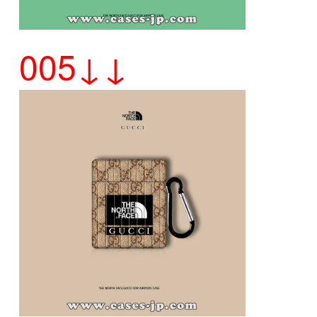
005↓↓