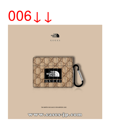
006↓↓