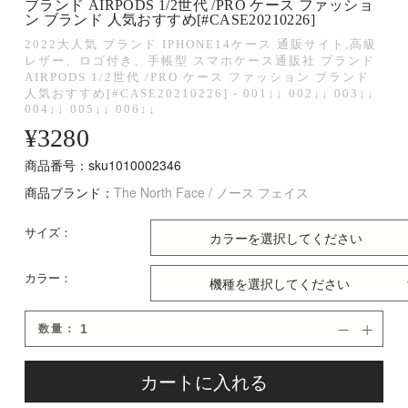
ブランド AIRPODS 1/2世代 /PRO ケース ファッショ
ン ブランド 人気おすすめ[#CASE20210226]
2022大人気 ブランド IPHONE14ケース 通販サイト,高級
レザー、ロゴ付き、手帳型 スマホケース通販社 ブランド
AIRPODS 1/2世代 /PRO ケース ファッション ブランド
人気おすすめ[#CASE20210226] - 001↓↓ 002↓↓ 003↓↓
004↓↓ 005↓↓ 006↓↓
¥
3280
商品番号：sku1010002346
商品ブランド：
The North Face / ノース フェイス
サイズ：
カラー：
数量：


カートに入れる