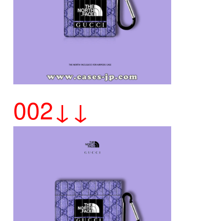
002↓↓