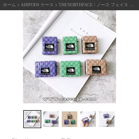
>
>
ブ
>
ホーム
AIRPODS ケース
THENORTHFACE / ノース フェイス