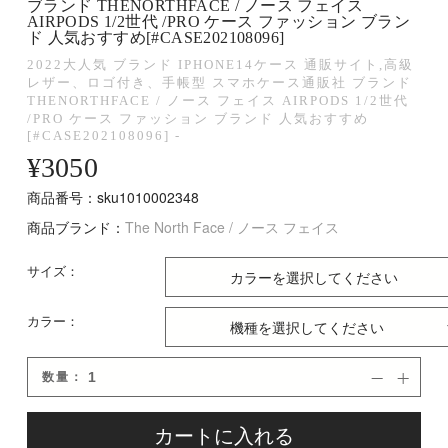
ブランド THENORTHFACE / ノース フェイス
AIRPODS 1/2世代 /PRO ケース ファッション ブラン
ド 人気おすすめ[#CASE202108096]
2022大人気 ブランド IPHONE14ケース 通販サイト,高級
レザー、ロゴ付き、手帳型 スマホケース通販社 ブランド
THENORTHFACE / ノース フェイス AIRPODS 1/2世代
/PRO ケース ファッション ブランド 人気おすすめ
[#CASE202108096] -
¥
3050
商品番号：sku1010002348
商品ブランド：
The North Face / ノース フェイス
サイズ：
カラー：
数量：


カートに入れる