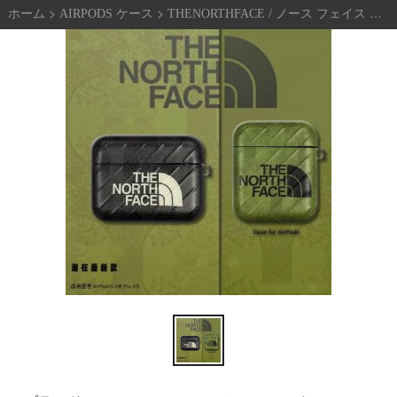
>
>
ブ
>
ホーム
AIRPODS ケース
THENORTHFACE / ノース フェイス