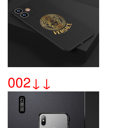
002↓↓