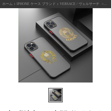
>
>
【2
>
ホーム
IPHONE ケース ブランド
VERSACE / ヴェルサーチ