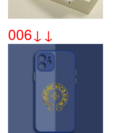
006↓↓