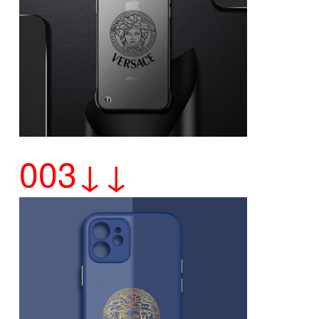
003↓↓