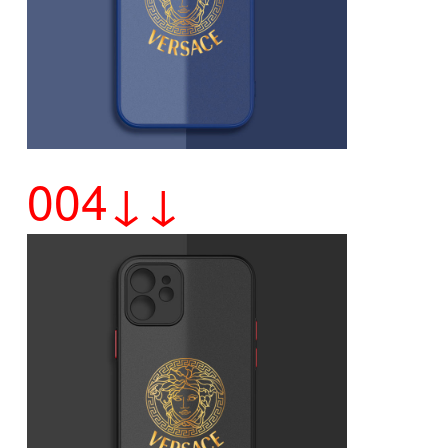
004↓↓