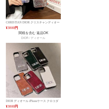
CHRISTIAN DIOR クリスチャンディオー
ル iPhoneケース iPhone 14/15/16 Pro Max対
¥
3800
円
応 トワルドジュイ柄 高級デザインケース
関税を含む
返品OK
エレガントファッションケース Google
DIOR / ディオール
Pixel 9/8/7シリーズ対応 人気 高品質 新作
ファッション IPHONE16 PRO MAX14
PRO MAX 15 16ケース ブランド アイフォ
ン15 16ケースファッション 全機種対応
DIOR ディオール iPhoneケース クロコダ
イル調レザーデザイン 高級感 iPhone
¥
3800
円
14/15/16 Pro Max対応 ファッション ブラン