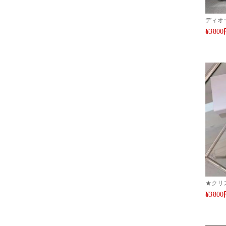
ディオー
デザイン 
¥
3800
アイフォン
クリス
IPHONE
ケース 
ァッシ
★クリ
iPhon
¥
3800
ランド
ォン15
ザイン 
MAX14