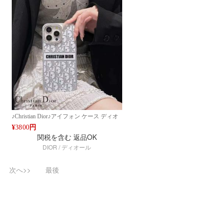
♪Christian Dior♪アイフォン ケース ディオ
ール iPhone16 PRO MAX 14 アイフォン15
¥
3800
円
PRO MAX 16 PRO 14 Pro Max 15 Pro Max
関税を含む
返品OK
モノグラム ロゴデザイン ケース ブランド
DIOR / ディオール
アイフォン15 16ケースファッション 携帯
次へ>>
最後