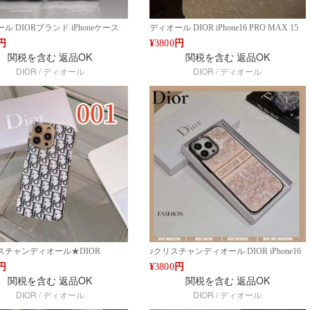
ル DIORブランド iPhoneケース
ディオール DIOR iPhone16 PRO MAX 15
CHANEL HERMES GUCCI DIOR
PRO MAX アイフォンケース パール付き
円
¥
3800
円
16 PRO MAX 15 PRO 耐衝撃
高級 ブランド 耐衝撃 グラデーションカラ
関税を含む
返品OK
関税を含む
返品OK
タルベア付き ケース ファッション
ーケース ファッション IPHONE16 PRO
DIOR / ディオール
DIOR / ディオール
16 PRO MAX14 PRO MAX 15 16
MAX14 PRO MAX 15 16ケース ブランド
ブランド アイフォン15 16ケースフ
アイフォン15 16ケースファッション
ョン
スチャンディオール★DIOR
♪クリスチャンディオール DIOR iPhone16
e16 PRO MAX 14 PRO MAX 高級 ブ
PRO MAX 14 PRO MAX 耐衝撃 高級 ブラ
円
¥
3800
円
ケース 耐衝撃 ファッション アイフ
ンド ケース アイフォン15 16ケース クラ
関税を含む
返品OK
関税を含む
返品OK
 16ケース クラシカルモノグラムデ
シカルファッション ピンクベージュ ファ
DIOR / ディオール
DIOR / ディオール
ファッション IPHONE16 PRO
ッション IPHONE16 PRO MAX14 PRO
 PRO MAX 15 16ケース ブランド
MAX 15 16ケース ブランド アイフォン15