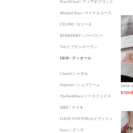
Fear Of God / フィアオブゴッド
ケース 全
7pro/
Michael Kors / マイケルコース
ザイン G
気 高品
PRO M
CELINE / セリーヌ
ンド ア
全機種
BURBERRY / バーバリー
Ysl/イブサンローラン
DIOR / ディオール
Chanel/シャネル
Supreme / シュプリーム
DIOR
ムデザイン
¥
3800
Pro 
TheNorthFace/ノースフェイス
ザースタ
7a 8 
NIKE / ナイキ
ン デザイ
応 人気
LOUIS VUITTON/ルイヴィトン
IPHONE
ケース 
ァッシ
Gucci / グッチ