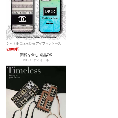
シャネル Chanel Dior アイフォンケース
iPhone16 PRO MAX 15 PRO MAX 14耐衝
¥
3800
円
撃 高級 ブランドケース メンズ レディー
関税を含む
返品OK
ス ファッション カバー
DIOR / ディオール