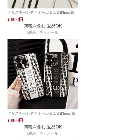
クリスチャンディオール DIOR iPhone16
PRO MAX 14 アイフォン15 PRO MAX 16
¥
3800
円
PRO 耐衝撃 高級 ブランド ケース アイフ
関税を含む
返品OK
ォン15 16ケース スタンド機能付き ファッ
DIOR / ディオール
ション 千鳥格子柄 ストラップ付き
IPHONE16 PRO MAX14 PRO MAX 15 16
ケース ブランド アイフォン15 16ケースフ
ァッション
クリスチャンディオール DIOR iPhone 16
PRO MAX 14 15 PRO MAX モノグラムロ
¥
3800
円
ゴ 耐衝撃ケース 高級ブラック&ホワイト
関税を含む
返品OK
デザイン ファッション IPHONE16 PRO
DIOR / ディオール
MAX14 PRO MAX 15 16ケース ブランド
アイフォン15 16ケースファッション