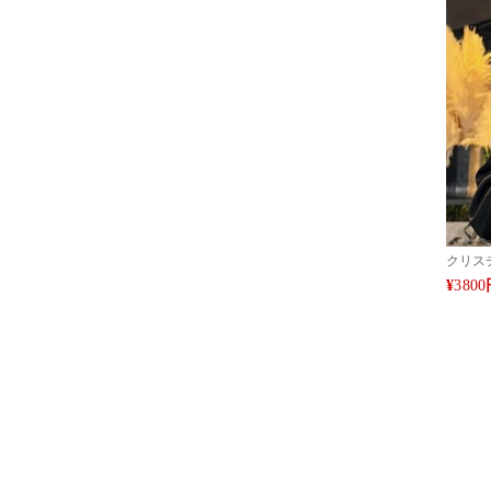
アイフォ
クリスチ
PRO M
¥
3800
フ 耐
級ファッ
PRO M
ンド ア