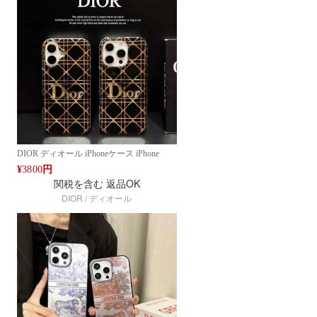
DIOR ディオール iPhoneケース iPhone
14/15/16 Pro Max対応 高級感シンプルモダ
¥
3800
円
ンデザインケース ブランドロゴ おしゃれ
関税を含む
返品OK
人気 新作 高品質ケース 全機種対応
DIOR / ディオール
Google 7a 8 7pro/ 6pro 6aケース ファッショ
ンライン デザイン Google Pixel 9/8/7シリ
ーズ対応 人気 高品質 新作 ファッション
IPHONE16 PRO MAX14 PRO MAX 15 16
ケース ブランド アイフォン15 16ケースフ
ァッション 全機種対応