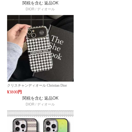
関税を含む
返品OK
ドケース 全機種対応 ブランド Google 7a 8
DIOR / ディオール
7pro/ 6pro 6aケース ファッションライン デ
ザイン Google Pixel 9/8/7シリーズ対応 人
気 高品質 新作 ファッション IPHONE16
PRO MAX14 PRO MAX 15 16ケース ブラ
ンド アイフォン15 16ケースファッション
全機種対応
クリスチャンディオール Christian Dior
iPhoneケース 千鳥格子デザイン アイフォ
¥
3800
円
ン15 PRO アイフォン14対応 カメラカバー
関税を含む
返品OK
付き 高級ファッションケース ファッショ
DIOR / ディオール
ン IPHONE16 PRO MAX14 PRO MAX 15
16ケース ブランド アイフォン15 16ケース
ファッション