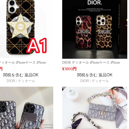
ディオール iPhoneケース iPhone
DIOR ディオール iPhoneケース iPhone
/16 Pro Max対応 高級感デザインケー
14/15/16 Pro Max対応 レオパード柄 グリッ
円
¥
3800
円
ターモチーフ付き ブランドケース 全
ターケース ブランドロゴ付き 高級感 スマ
関税を含む
返品OK
関税を含む
返品OK
グーグルピクセル9 Pro Xl 8a 6a
ホケース 新作 ファッション 全機種対応
DIOR / ディオール
DIOR / ディオール
roケース ブランド Google 7a 8 7pro/
グーグルピクセル9 Pro Xl 8a 6a 7a 8 Proケ
 6aケース ファッションライン デザイ
ース ブランド Google 7a 8 7pro/ 6pro 6aケ
gle Pixel 9/8/7シリーズ対応 人気 高
ース ファッションライン デザイン Google
作 ファッション IPHONE16 PRO
Pixel 9/8/7シリーズ対応 人気 高品質 新作
 PRO MAX 15 16ケース ブランド
ファッション IPHONE16 PRO MAX14
ン15 16ケースファッション 全機
PRO MAX 15 16ケース ブランド アイフォ
ン15 16ケースファッション 全機種対応