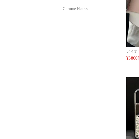
Chrome Hearts
ディオール
イフォン1
¥
3800
級 ブラ
ス パ
ョン IP
15 1