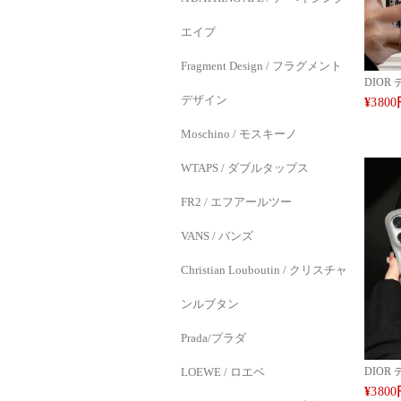
エイプ
Fragment Design / フラグメント
DIOR 
14/15
デザイン
¥
3800
スケー
対応 Goo
Moschino / モスキーノ
ッションラ
9/8/
WTAPS / ダブルタップス
ッション 
MAX 
16ケ
FR2 / エフアールツー
VANS / バンズ
Christian Louboutin / クリスチャ
ンルブタン
Prada/プラダ
DIOR
LOEWE / ロエベ
ルティ
¥
3800
iPhon