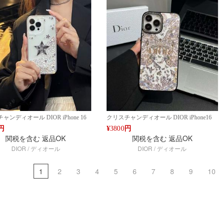
ン15 16ケースファッション 携帯
16ケースファッション 携帯
ャンディオール DIOR iPhone 16
クリスチャンディオール DIOR iPhone16
AX 14 15 PRO MAX スターモチー
PRO MAX 14 アイフォン15 PRO MAX ケ
円
¥
3800
円
衝撃ケース 透明シルバーデザイン 高
ース 高級 ブランド 耐衝撃 花柄デザイン
関税を含む
返品OK
関税を含む
返品OK
ション ファッション IPHONE16
ファッション 人気 高級 ブランド ケース
DIOR / ディオール
DIOR / ディオール
AX14 PRO MAX 15 16ケース ブラ
アイフォン15 16ケース ファッション
イフォン15 16ケースファッション
IPHONE16 PRO MAX14 PRO MAX
1
2
3
4
5
6
7
8
9
10