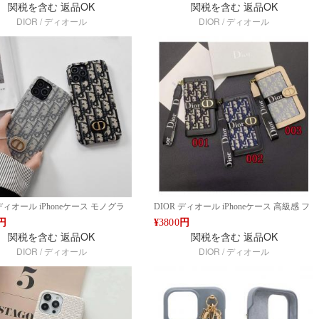
関税を含む
返品OK
関税を含む
返品OK
機種対応 ブランド Google 7a 8
ァッションライン 全機種対応 ブランド
DIOR / ディオール
DIOR / ディオール
 6pro 6aケース ファッションライン デ
Google 7a 8 7pro/ 6pro 6aケース ファッショ
oogle Pixel 9/8/7シリーズ対応 人
ンライン デザイン Google Pixel 9/8/7シリ
質 新作 ファッション IPHONE16
ーズ対応 人気 高品質 新作 ファッション
AX14 PRO MAX 15 16ケース ブラ
IPHONE16 PRO MAX14 PRO MAX 15 16
イフォン15 16ケースファッション
ケース ブランド アイフォン15 16ケースフ
対応
ァッション 全機種対応
 ディオール iPhoneケース モノグラ
DIOR ディオール iPhoneケース 高級感 フ
 高級感 ケース iPhone 14/15/16
ァッションデザイン iPhone 14/15/16 Pro
円
¥
3800
円
Max対応 おしゃれ カード収納対応 レ
Max対応 ブランドケース ウォレットスタ
関税を含む
返品OK
関税を含む
返品OK
イル 全機種対応 ブランド Google
イル カード収納 多機能ケース ブラック＆
DIOR / ディオール
DIOR / ディオール
7pro/ 6pro 6aケース ファッションライ
ブルーライン ブランド Google 7a 8 7pro/
ン Google Pixel 9/8/7シリーズ対
6pro 6aケース ファッションライン デザイ
 高品質 新作 ファッション
ン Google Pixel 9/8/7シリーズ対応 人気 高
16 PRO MAX14 PRO MAX 15 16
品質 新作 ファッション IPHONE16 PRO
ブランド アイフォン15 16ケースフ
MAX14 PRO MAX 15 16ケース ブランド
ョン 全機種対応
アイフォン15 16ケースファッション 全機