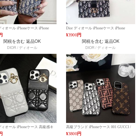
ディオール iPhoneケース iPhone
Dior ディオール iPhoneケース iPhone
/16 Pro Max対応 モノグラムキャンバ
14/15/16 Pro Max対応 ファッションデザイ
円
¥
3900
円
ス スタイリッシュデザイン 全機種
ン クラシックパターン Google 7a 8 7pro/
関税を含む
返品OK
関税を含む
返品OK
gle 7a 8 7pro/ 6pro 6aケース ファ
6pro 6aケース ファッションライン デザイ
DIOR / ディオール
DIOR / ディオール
イン デザイン Google Pixel
ン Google Pixel 9/8/7シリーズ対応 人気 高
7シリーズ対応 人気 高品質 新作 ファ
品質 新作 ファッション IPHONE16 PRO
IPHONE16 PRO MAX14 PRO
MAX14 PRO MAX 15 16ケース ブランド
15 16ケース ブランド アイフォン15
アイフォン15 16ケースファッション 全機
ースファッション 全機種対応
種対応
 ディオール iPhoneケース 高級感キ
高級ブランド iPhoneケース 001 GUCCI /
ングレザー ゴールドチャーム付き
002 DIOR / 004 FENDI / 005 LOUIS
円
¥
3800
円
e 14/15/16 Pro Max対応 ファッション
VUITTON iPhone 14/15/16 Pro Max対応 フ