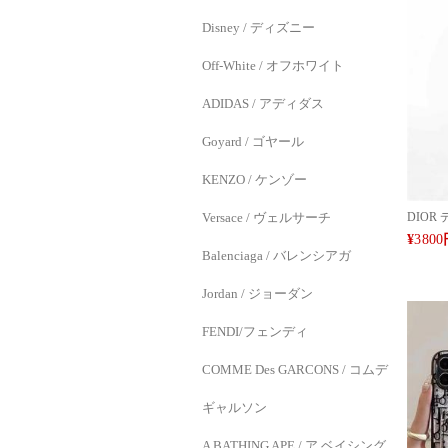
Disney / ディズニー
Off-White / オフホワイト
ADIDAS / アディダス
Goyard / ゴヤール
KENZO / ケンゾー
DIOR 
Versace / ヴェルサーチ
14/15
¥
3800
ス ス
Balenciaga / バレンシアガ
機種対応 
7a 8 P
Jordan / ジョーダン
6pro
ン Goo
品質 新
FENDI/フェンディ
MAX14
アイフォ
COMME Des GARCONS / コムデ
種対応
ギャルソン
A BATHING APE / ア ベイシング